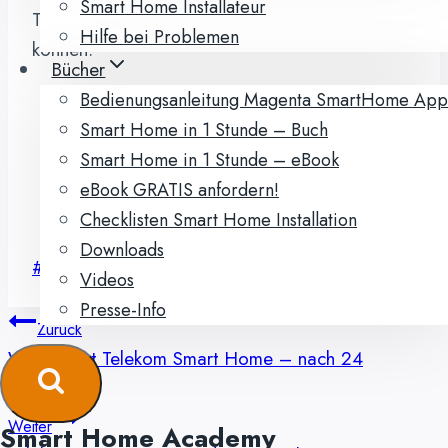
Smart Home Installateur
Telekom Smart Home verwendet werden
Hilfe bei Problemen
können.
Bücher
Qivicon.de Produkte
Bedienungsanleitung Magenta SmartHome App
Qivicon Kompatibilitätsliste
Smart Home in 1 Stunde – Buch
Inoffiziel nutzbare Homematic Geräte
Smart Home in 1 Stunde – eBook
Qivicon Community
eBook GRATIS anfordern!
Shop auf WWW.SmartHome.de
Checklisten Smart Home Installation
Downloads
Schlagworte:
#
Homematic
#
Telekom
Videos
Presse-Info
Beitragsnavigation
Zurück
Was kostet Telekom Smart Home – nach 24
Monaten?
Weiter
Smart Home Academy