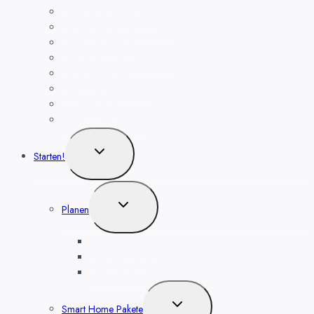
Heizkörper-Thermostat
Zigbee Steckdose, für Alexa
Bewegungsmelder
Temperatur- und Luftfeuchte
Haushaltsgeräte
Funk Wandthermostat
Wassermelder
Smart Home Geräte
Untermenü
Starten!
umschalten
Untermenü
Planen
umschalten
Sicherheit planen
Heizung planen
Beleuchtung planen
Untermenü
Smart Home Pakete