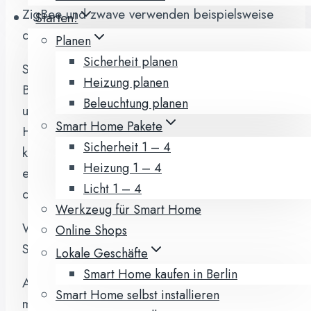
ZigBee und zwave verwenden beispielsweise
Starten!
die Frequenz 2,4 GH.
Planen
Sicherheit planen
Sowohl die Home Base 1 als auch die Home
Heizung planen
Base 2 / Telekom Smart Home Zentrale
Beleuchtung planen
unterstützen die. Protokolle Home Matic und
Smart Home Pakete
Homematic IP. Der Speedport smart unterstützt
Sicherheit 1 – 4
keines der beiden Homatic Protokolle. Eine
Heizung 1 – 4
entsprechende Erweiterung per USB-Stick ist
Licht 1 – 4
denkbar.
Werkzeug für Smart Home
Welche Homematic-Geräte sind mit Telekom
Online Shops
Smart Home kompatibel?
Lokale Geschäfte
Smart Home kaufen in Berlin
An folgenden Stellen finden sich Übersichten
Smart Home selbst installieren
mit Home Matic Geräten, Die zusammen mit