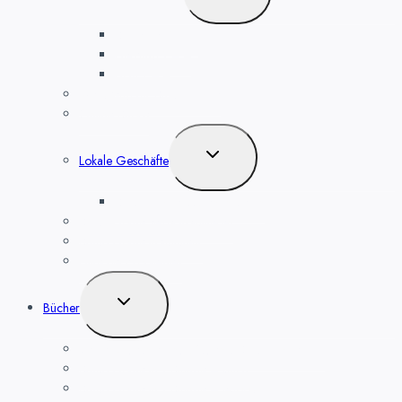
umschalten
Sicherheit 1 – 4
Heizung 1 – 4
Licht 1 – 4
Werkzeug für Smart Home
Online Shops
Untermenü
Lokale Geschäfte
umschalten
Smart Home kaufen in Berlin
Smart Home selbst installieren
Smart Home Installateur
Hilfe bei Problemen
Untermenü
Bücher
umschalten
Bedienungsanleitung Magenta SmartHome App
Smart Home in 1 Stunde – Buch
Smart Home in 1 Stunde – eBook