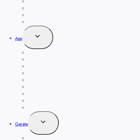
Heizung
Beleuchtung
Leben mit der Energiewende TV
Balkonkraftwerk
Untermenü
App
umschalten
Bedienungsanleitung
Fernbedienung
Regeln, Szenen
Heizung
Alarmsystem
Haushüter
Haushüter
Kamera-Funktion
Nachrichten
Untermenü
Geräte
umschalten
Smart Home Kameras