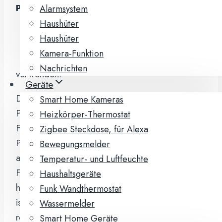
Alarmsystem
Protokolle:
Haushüter
Homematic
Haushüter
Homematic IP
Kamera-Funktion
Nachrichten
verwenden.
Geräte
Das Funk-Protokoll Homematic sowie das
Smart Home Kameras
Protokoll Homematic IP verwenden die
Heizkörper-Thermostat
Funkfrequenz 868 MHz. Im Vergleich zu fünf
Zigbee Steckdose, für Alexa
Protokollen, die auf der Frequenz 2,4 GHz
Bewegungsmelder
arbeiten, ermöglicht allein die niedrigere
Temperatur- und Luftfeuchte
Frequenz aus physikalischen Gründen eine
Haushaltsgeräte
höhere Funk-Reichweite. Voraussetzung hierbei
Funk Wandthermostat
ist eine vergleichbare Sendeleistung, die durch
Wassermelder
rechtliche Rahmenbedingungen vorgegeben ist.
Smart Home Geräte