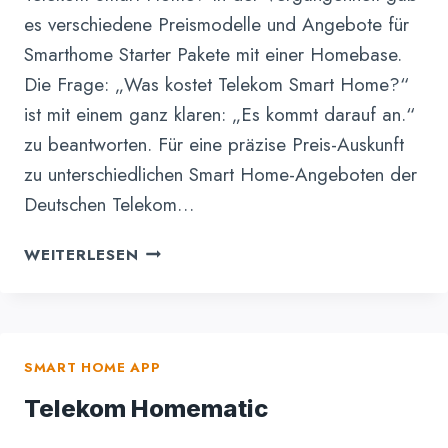
es verschiedene Preismodelle und Angebote für
Smarthome Starter Pakete mit einer Homebase.
Die Frage: „Was kostet Telekom Smart Home?“
ist mit einem ganz klaren: „Es kommt darauf an.“
zu beantworten. Für eine präzise Preis-Auskunft
zu unterschiedlichen Smart Home-Angeboten der
Deutschen Telekom…
WAS
WEITERLESEN
KOSTET
TELEKOM
SMART
HOME
SMART HOME APP
–
NACH
Telekom Homematic
24
MONATEN?