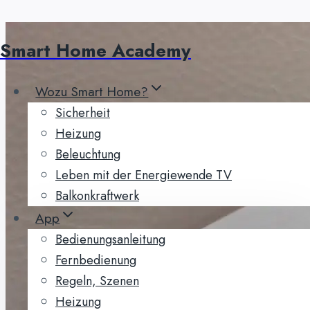
Zum
Smart Home Academy
Inhalt
springen
Wozu Smart Home?
Sicherheit
Heizung
Beleuchtung
Leben mit der Energiewende TV
Balkonkraftwerk
App
Bedienungsanleitung
Fernbedienung
Regeln, Szenen
Heizung