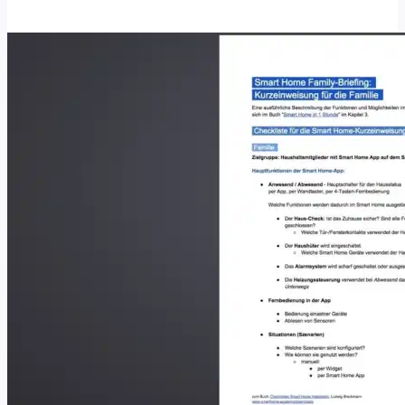
Haus?
–
Ja,
Nein,
Vielleicht?