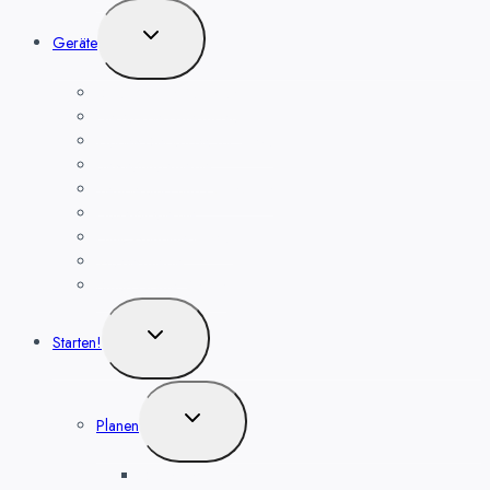
Untermenü
Geräte
umschalten
Smart Home Kameras
Heizkörper-Thermostat
Zigbee Steckdose, für Alexa
Bewegungsmelder
Temperatur- und Luftfeuchte
Haushaltsgeräte
Funk Wandthermostat
Wassermelder
Smart Home Geräte
Untermenü
Starten!
umschalten
Untermenü
Planen
umschalten
Sicherheit planen