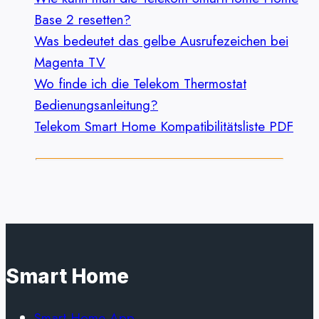
Base 2 resetten?
Was bedeutet das gelbe Ausrufezeichen bei
Magenta TV
Wo finde ich die Telekom Thermostat
Bedienungsanleitung?
Telekom Smart Home Kompatibilitätsliste PDF
Smart Home
Smart Home App