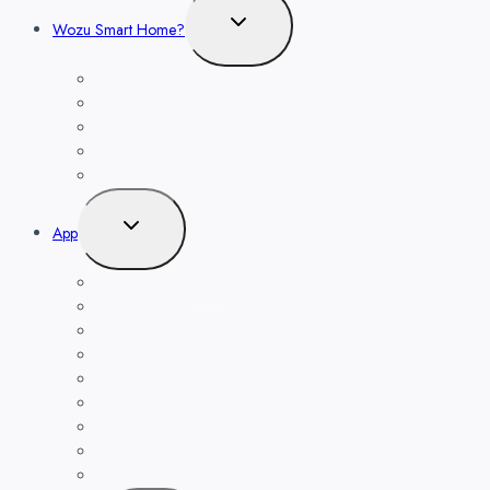
Untermenü
Wozu Smart Home?
umschalten
Sicherheit
Heizung
Beleuchtung
Leben mit der Energiewende TV
Balkonkraftwerk
Untermenü
App
umschalten
Bedienungsanleitung
Fernbedienung
Regeln, Szenen
Heizung
Alarmsystem
Haushüter
Haushüter
Kamera-Funktion
Nachrichten