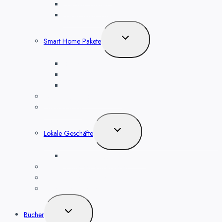
Heizung planen
Beleuchtung planen
Untermenü
Smart Home Pakete
umschalten
Sicherheit 1 – 4
Heizung 1 – 4
Licht 1 – 4
Werkzeug für Smart Home
Online Shops
Untermenü
Lokale Geschäfte
umschalten
Smart Home kaufen in Berlin
Smart Home selbst installieren
Smart Home Installateur
Hilfe bei Problemen
Untermenü
Bücher