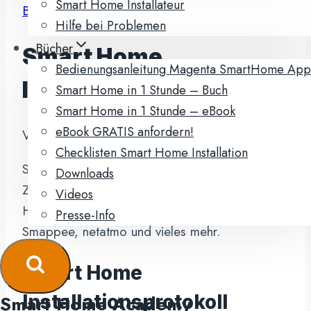
Smart Home Installateur
Bücher
|
Installation
Hilfe bei Problemen
Bücher
Smart Home
Bedienungsanleitung Magenta SmartHome App
Installationsprotokoll
Smart Home in 1 Stunde – Buch
Smart Home in 1 Stunde – eBook
eBook GRATIS anfordern!
Von
sh-ac
10.03.2017
16.10.2024
Checklisten Smart Home Installation
Smart Home Installationsprotokoll:
Downloads
Zugangsdaten, Logins, Passwörter – für: Smart
Videos
Home App, Kameras, Amazon Alexa,
Presse-Info
Smappee, netatmo und vieles mehr.
Smart Home
Installationsprotokoll
Smart Home Academy