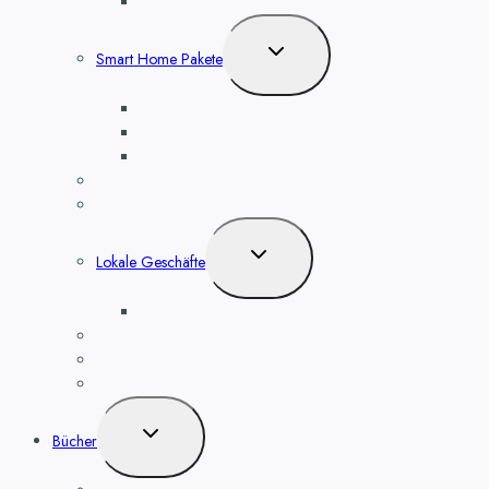
Beleuchtung planen
Untermenü
Smart Home Pakete
umschalten
Sicherheit 1 – 4
Heizung 1 – 4
Licht 1 – 4
Werkzeug für Smart Home
Online Shops
Untermenü
Lokale Geschäfte
umschalten
Smart Home kaufen in Berlin
Smart Home selbst installieren
Smart Home Installateur
Hilfe bei Problemen
Untermenü
Bücher
umschalten