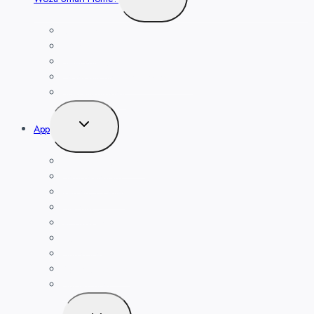
umschalten
Sicherheit
Heizung
Beleuchtung
Leben mit der Energiewende TV
Balkonkraftwerk
Untermenü
App
umschalten
Bedienungsanleitung
Fernbedienung
Regeln, Szenen
Heizung
Alarmsystem
Haushüter
Haushüter
Kamera-Funktion
Nachrichten