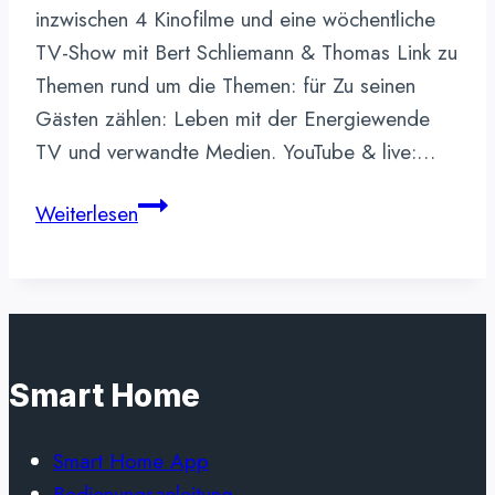
inzwischen 4 Kinofilme und eine wöchentliche
TV-Show mit Bert Schliemann & Thomas Link zu
Themen rund um die Themen: für Zu seinen
Gästen zählen: Leben mit der Energiewende
TV und verwandte Medien. YouTube & live:…
Leben
Weiterlesen
mit
der
Energiewende
TV
Smart Home
Smart Home App
Bedienungsanleitung