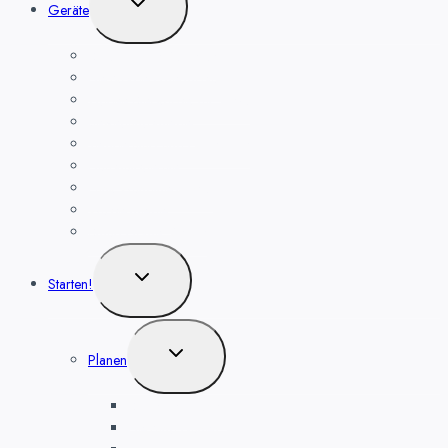
Untermenü
Geräte
umschalten
Smart Home Kameras
Heizkörper-Thermostat
Zigbee Steckdose, für Alexa
Bewegungsmelder
Temperatur- und Luftfeuchte
Haushaltsgeräte
Funk Wandthermostat
Wassermelder
Smart Home Geräte
Untermenü
Starten!
umschalten
Untermenü
Planen
umschalten
Sicherheit planen
Heizung planen