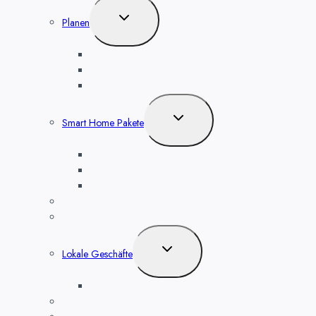
Untermenü
Planen
umschalten
Sicherheit planen
Heizung planen
Beleuchtung planen
Untermenü
Smart Home Pakete
umschalten
Sicherheit 1 – 4
Heizung 1 – 4
Licht 1 – 4
Werkzeug für Smart Home
Online Shops
Untermenü
Lokale Geschäfte
umschalten
Smart Home kaufen in Berlin
Smart Home selbst installieren