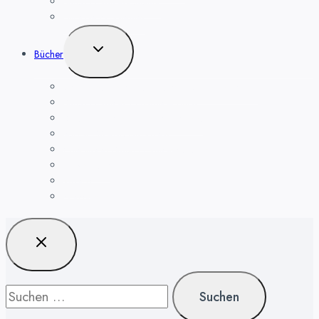
Smart Home Installateur
Hilfe bei Problemen
Untermenü
Bücher
umschalten
Bedienungsanleitung Magenta SmartHome App
Smart Home in 1 Stunde – Buch
Smart Home in 1 Stunde – eBook
eBook GRATIS anfordern!
Checklisten Smart Home Installation
Downloads
Videos
Presse-Info
Suchen
nach: