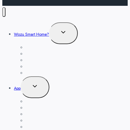
Untermenü
Wozu Smart Home?
umschalten
Sicherheit
Heizung
Beleuchtung
Leben mit der Energiewende TV
Balkonkraftwerk
Untermenü
App
umschalten
Bedienungsanleitung
Fernbedienung
Regeln, Szenen
Heizung
Alarmsystem