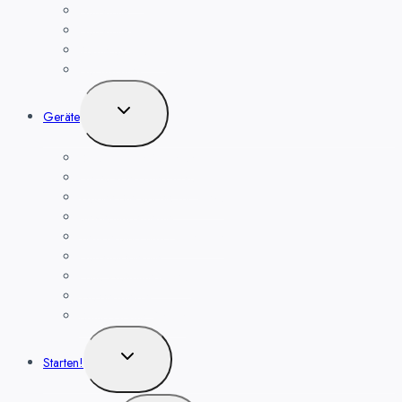
Haushüter
Haushüter
Kamera-Funktion
Nachrichten
Untermenü
Geräte
umschalten
Smart Home Kameras
Heizkörper-Thermostat
Zigbee Steckdose, für Alexa
Bewegungsmelder
Temperatur- und Luftfeuchte
Haushaltsgeräte
Funk Wandthermostat
Wassermelder
Smart Home Geräte
Untermenü
Starten!
umschalten